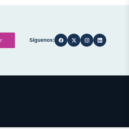
Síguenos:
r