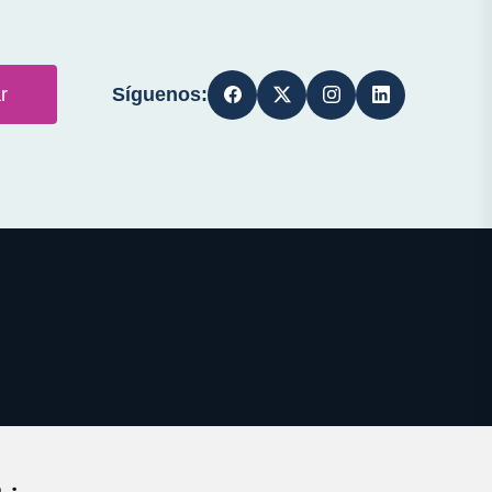
Síguenos:
r