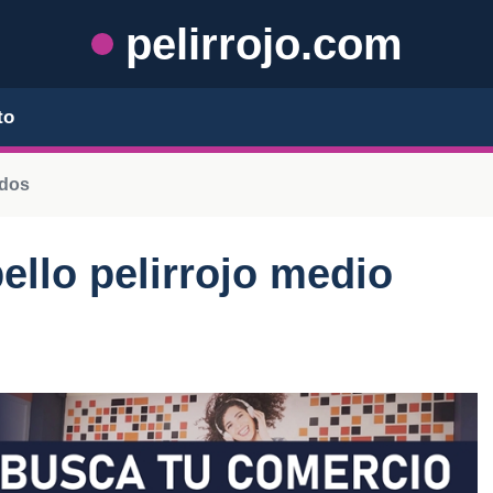
pelirrojo.com
to
ados
ello pelirrojo medio