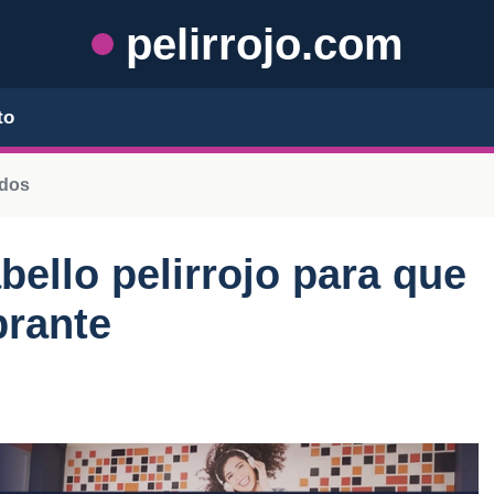
pelirrojo.com
to
ados
bello pelirrojo para que
brante