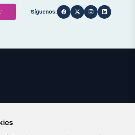
Síguenos:
r
kies