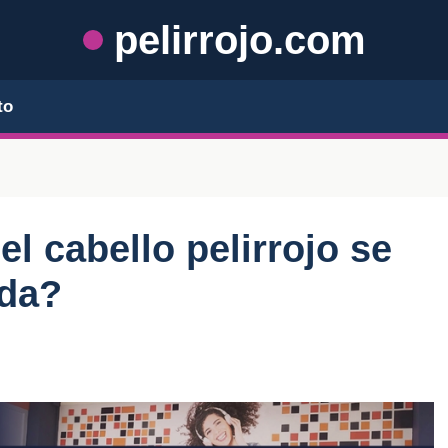
pelirrojo.com
to
l cabello pelirrojo se
ida?