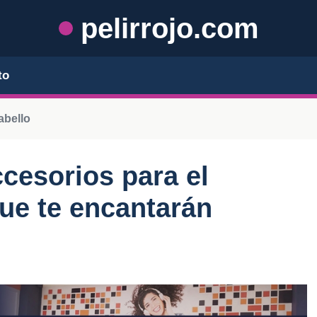
pelirrojo.com
to
abello
ccesorios para el
que te encantarán