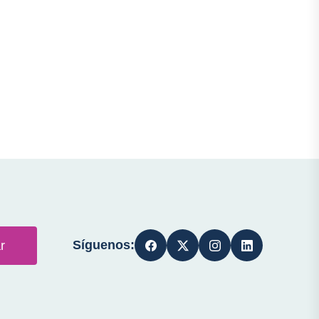
Síguenos:
r