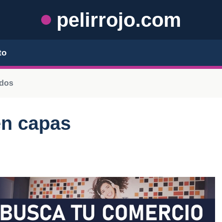
pelirrojo.com
to
ados
en capas